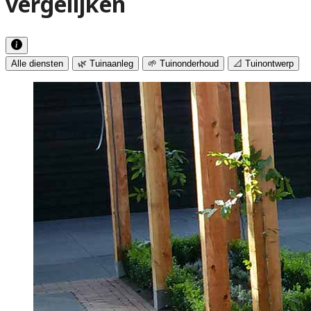
vergelijken
Alle diensten
🌿 Tuinaanleg
🌱 Tuinonderhoud
📐 Tuinontwerp