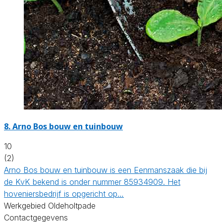
8.
Arno Bos bouw en tuinbouw
10
(2)
Arno Bos bouw en tuinbouw is een Eenmanszaak die bij
de KvK bekend is onder nummer 85934909. Het
hoveniersbedrijf is opgericht op…
Werkgebied Oldeholtpade
Contactgegevens