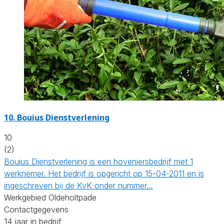
10.
Bouius Dienstverlening
10
(2)
Bouius Dienstverlening is een hoveniersbedrijf met 1
werknemer. Het bedrijf is opgericht op 15-04-2011 en is
ingeschreven bij de KvK onder nummer…
Werkgebied Oldeholtpade
Contactgegevens
14 jaar in bedrijf