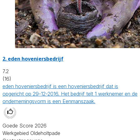
2.
eden hoveniersbedrijf
7.2
(16)
eden hoveniersbedrijf is een hoveniersbedrijf dat is
opgericht op 29-12-2016. Het bedrijf telt 1 werknemer en de
ondernemingsvorm is een Eenmanszaak.
Goede Score 2026
Werkgebied Oldeholtpade