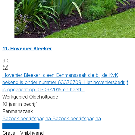
11.
Hovenier Bleeker
9.0
(2)
Hovenier Bleeker is een Eenmanszaak die bij de KvK
bekend is onder nummer 63376709. Het hoveniersbedrijf
is opgericht op 01-06-2015 en heeft…
Werkgebied Oldeholtpade
10 jaar in bedrijf
Eenmanszaak
Bezoek bedrijfspagina
Bezoek bedrijfspagina
Vergelijk offertes
Gratis - Vrijblijvend