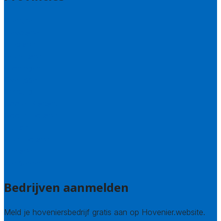
Drenthe
Flevoland
Friesland
Gelderland
Groningen
Overijssel
Limburg
Noord-Brabant
Noord-Holland
Utrecht
Zuid-Holland
Zeeland
Alle steden
Bedrijven aanmelden
Meld je hoveniersbedrijf gratis aan op Hovenier.website.