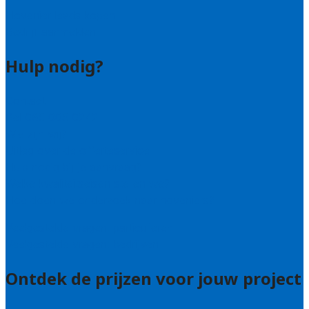
Hovenier leads kopen
Bedrijf aanmelden
Hulp nodig?
Contact
Bel 085 005 0242
Wie zijn wij?
Uitleg over de offerteservice
Hulp nodig bij je aanvraag?
Welke kwaliteitseisen stellen we?
Hoe doen we onderzoek naar hoveniers?
Veelgestelde vragen: particulieren
Veelgestelde vragen: bedrijven
Ontdek de prijzen voor jouw project