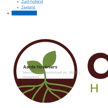
Zuid-holland
Zeeland
Gratis offertes
Aarde Hoveniers
Meester Heemskerkstraat 44, 2982SJ
Ridderkerk