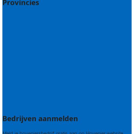
Provincies
Drenthe
Flevoland
Friesland
Gelderland
Groningen
Overijssel
Limburg
Noord-Brabant
Noord-Holland
Utrecht
Zuid-Holland
Zeeland
Alle steden
Bedrijven aanmelden
Meld je hoveniersbedrijf gratis aan op Hovenier.website.