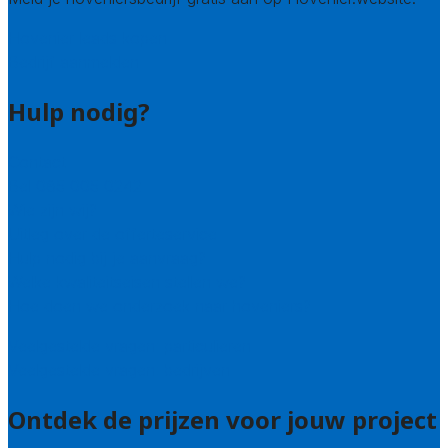
Hovenier leads kopen
Bedrijf aanmelden
Hulp nodig?
Contact
Bel 085 005 0242
Wie zijn wij?
Uitleg over de offerteservice
Hulp nodig bij je aanvraag?
Welke kwaliteitseisen stellen we?
Hoe doen we onderzoek naar hoveniers?
Veelgestelde vragen: particulieren
Veelgestelde vragen: bedrijven
Ontdek de prijzen voor jouw project