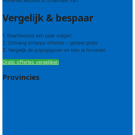
Hovenier.website is onderdeel van
Avato
Vergelijk & bespaar
1. Beantwoord een paar vragen
2. Ontvang scherpe offertes – geheel gratis
3. Vergelijk de prijsopgaven en kies je hovenier
Gratis offertes vergelijken
Provincies
Drenthe
Flevoland
Friesland
Gelderland
Groningen
Overijssel