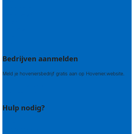
Limburg
Noord-Brabant
Noord-Holland
Utrecht
Zuid-Holland
Zeeland
Alle steden
Bedrijven aanmelden
Meld je hoveniersbedrijf gratis aan op Hovenier.website.
Hovenier leads kopen
Bedrijf aanmelden
Hulp nodig?
Contact
Bel 085 005 0242