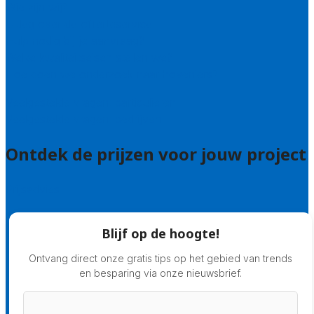
Wie zijn wij?
Uitleg over de offerteservice
Hulp nodig bij je aanvraag?
Welke kwaliteitseisen stellen we?
Hoe doen we onderzoek naar hoveniers?
Veelgestelde vragen: particulieren
Veelgestelde vragen: bedrijven
Ontdek de prijzen voor jouw project
Prijsadvies
Blijf op de hoogte!
Ontvang direct onze gratis tips op het gebied van trends
en besparing via onze nieuwsbrief.