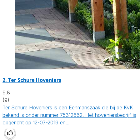
2.
Ter Schure Hoveniers
9.8
(9)
Ter Schure Hoveniers is een Eenmanszaak die bij de KvK
bekend is onder nummer 75312662. Het hoveniersbedrijf is
opgericht op 12-07-2019 en…