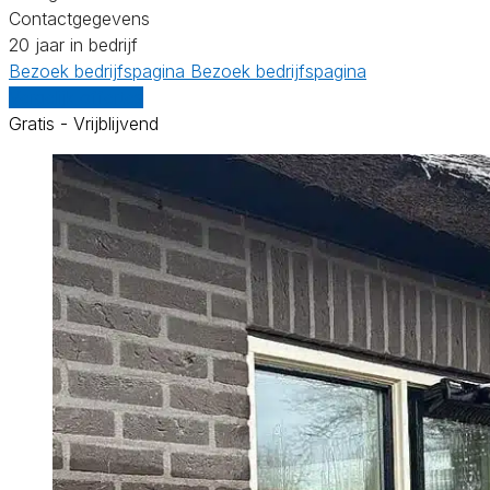
Contactgegevens
20 jaar in bedrijf
Bezoek bedrijfspagina
Bezoek bedrijfspagina
Vergelijk offertes
Gratis - Vrijblijvend