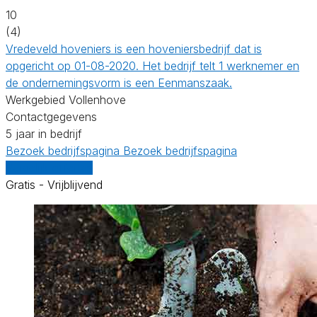
10
(4)
Vredeveld hoveniers is een hoveniersbedrijf dat is
opgericht op 01-08-2020. Het bedrijf telt 1 werknemer en
de ondernemingsvorm is een Eenmanszaak.
Werkgebied Vollenhove
Contactgegevens
5 jaar in bedrijf
Bezoek bedrijfspagina
Bezoek bedrijfspagina
Vergelijk offertes
Gratis - Vrijblijvend