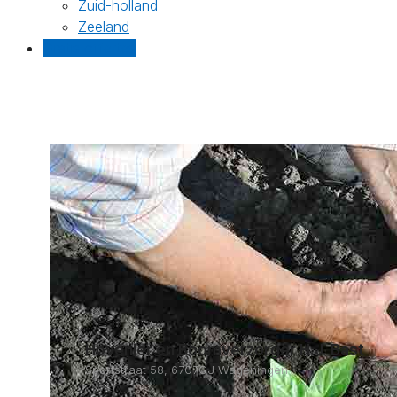
Zuid-holland
Zeeland
Gratis offertes
Hovenier en Boomverzorger H.J. Bast
Sportstraat 58, 6707GJ Wageningen