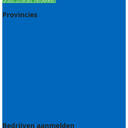
Gratis offertes vergelijken
Provincies
Drenthe
Flevoland
Friesland
Gelderland
Groningen
Overijssel
Limburg
Noord-Brabant
Noord-Holland
Utrecht
Zuid-Holland
Zeeland
Alle steden
Bedrijven aanmelden