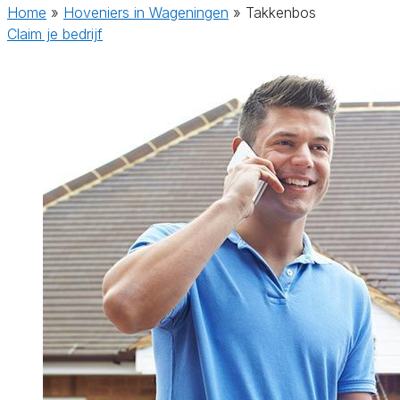
Home
»
Hoveniers in Wageningen
»
Takkenbos
Claim je bedrijf