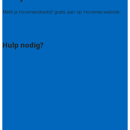
Meld je hoveniersbedrijf gratis aan op Hovenier.website.
Hovenier leads kopen
Bedrijf aanmelden
Hulp nodig?
Contact
Bel 085 005 0242
Wie zijn wij?
Uitleg over de offerteservice
Hulp nodig bij je aanvraag?
Welke kwaliteitseisen stellen we?
Hoe doen we onderzoek naar hoveniers?
Veelgestelde vragen: particulieren
Veelgestelde vragen: bedrijven