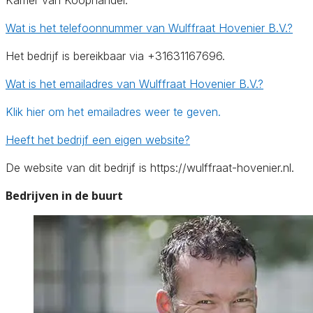
Wat is het telefoonnummer van Wulffraat Hovenier B.V.?
Het bedrijf is bereikbaar via +31631167696.
Wat is het emailadres van Wulffraat Hovenier B.V.?
Klik hier om het emailadres weer te geven.
Heeft het bedrijf een eigen website?
De website van dit bedrijf is https://wulffraat-hovenier.nl.
Bedrijven in de buurt