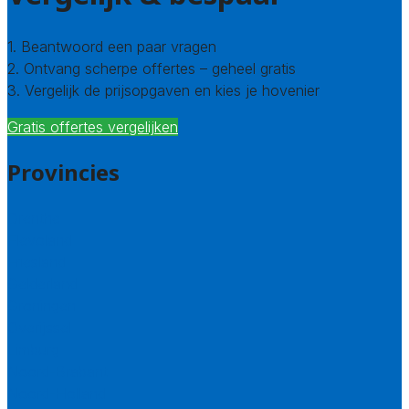
1. Beantwoord een paar vragen
2. Ontvang scherpe offertes – geheel gratis
3. Vergelijk de prijsopgaven en kies je hovenier
Gratis offertes vergelijken
Provincies
Drenthe
Flevoland
Friesland
Gelderland
Groningen
Overijssel
Limburg
Noord-Brabant
Noord-Holland