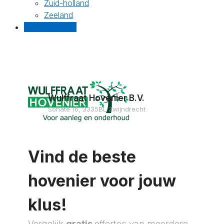
Zuid-holland
Zeeland
Gratis offertes
Wulffraat Hovenier B.V.
Sonate 16, 3335BL Zwijndrecht
Vind de beste
hovenier voor jouw
klus!
Vergelijk
gratis
offertes van meerdere