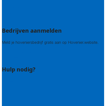
Utrecht
Zuid-Holland
Zeeland
Alle steden
Bedrijven aanmelden
Meld je hoveniersbedrijf gratis aan op Hovenier.website.
Hovenier leads kopen
Bedrijf aanmelden
Hulp nodig?
Contact
Bel 085 005 0242
Wie zijn wij?
Uitleg over de offerteservice
Hulp nodig bij je aanvraag?