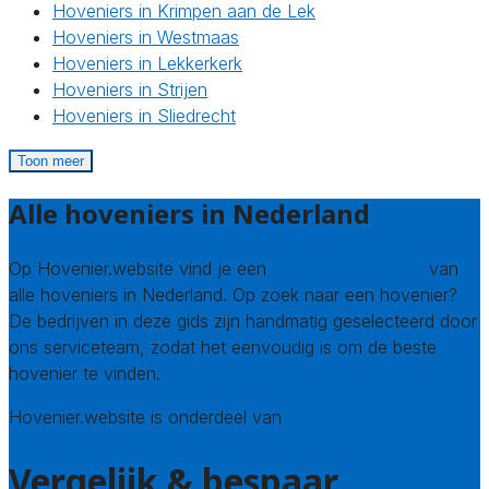
Hoveniers in Krimpen aan de Lek
Hoveniers in Westmaas
Hoveniers in Lekkerkerk
Hoveniers in Strijen
Hoveniers in Sliedrecht
Toon meer
Alle hoveniers in Nederland
Op Hovenier.website vind je een
compleet overzicht
van
alle hoveniers in Nederland. Op zoek naar een hovenier?
De bedrijven in deze gids zijn handmatig geselecteerd door
ons serviceteam, zodat het eenvoudig is om de beste
hovenier te vinden.
Hovenier.website is onderdeel van
Avato
Vergelijk & bespaar