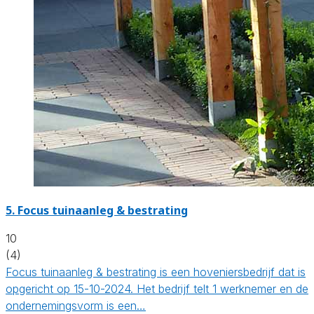
5.
Focus tuinaanleg & bestrating
10
(4)
Focus tuinaanleg & bestrating is een hoveniersbedrijf dat is
opgericht op 15-10-2024. Het bedrijf telt 1 werknemer en de
ondernemingsvorm is een…