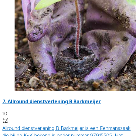
7.
Allround dienstverlening B Barkmeijer
10
(2)
Allround dienstverlening B Barkmeijer is een Eenmanszaak
die bij de KvK bekend is onder nummer 97915505. Het