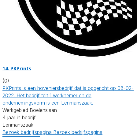
14.
PKPrints
(0)
PKPrints is een hoveniersbedrijf dat is opgericht op 08-02-
2022. Het bedrijf telt 1 werknemer en de
ondernemingsvorm is een Eenmanszaak.
Werkgebied Boelenslaan
4 jaar in bedrijf
Eenmanszaak
Bezoek bedrijfspagina
Bezoek bedrijfspagina