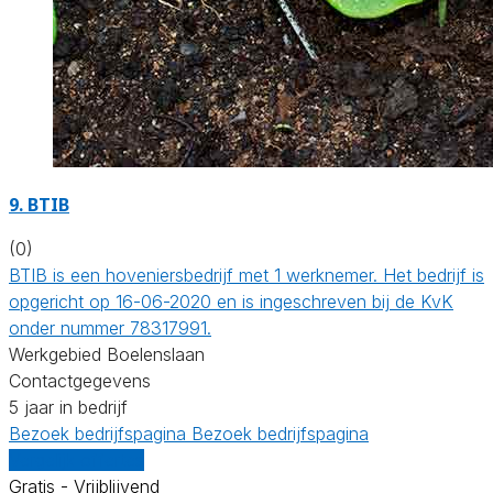
9.
BTIB
(0)
BTIB is een hoveniersbedrijf met 1 werknemer. Het bedrijf is
opgericht op 16-06-2020 en is ingeschreven bij de KvK
onder nummer 78317991.
Werkgebied Boelenslaan
Contactgegevens
5 jaar in bedrijf
Bezoek bedrijfspagina
Bezoek bedrijfspagina
Vergelijk offertes
Gratis - Vrijblijvend