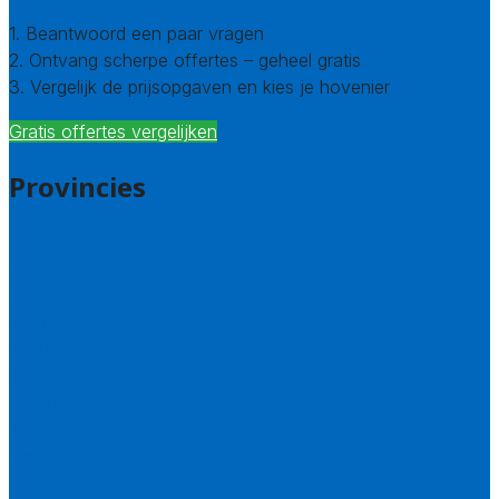
1. Beantwoord een paar vragen
2. Ontvang scherpe offertes – geheel gratis
3. Vergelijk de prijsopgaven en kies je hovenier
Gratis offertes vergelijken
Provincies
Drenthe
Flevoland
Friesland
Gelderland
Groningen
Overijssel
Limburg
Noord-Brabant
Noord-Holland
Utrecht