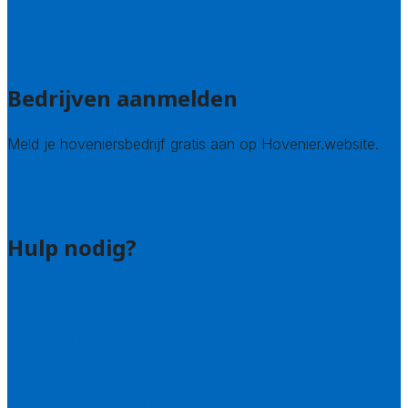
Zuid-Holland
Zeeland
Alle steden
Bedrijven aanmelden
Meld je hoveniersbedrijf gratis aan op Hovenier.website.
Hovenier leads kopen
Bedrijf aanmelden
Hulp nodig?
Contact
Bel 085 005 0242
Wie zijn wij?
Uitleg over de offerteservice
Hulp nodig bij je aanvraag?
Welke kwaliteitseisen stellen we?