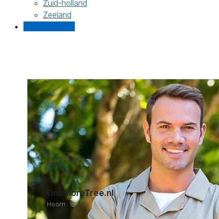
Zuid-holland
Zeeland
Gratis offertes
OneMoreTree.nl
Hoorn