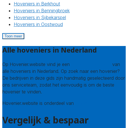
Hoveniers in Berkhout
Hoveniers in Benningbroek
Hoveniers in Sijbekarspel
Hoveniers in Oostwoud
Toon meer
Alle hoveniers in Nederland
Op Hovenier.website vind je een
compleet overzicht
van
alle hoveniers in Nederland. Op zoek naar een hovenier?
De bedrijven in deze gids zijn handmatig geselecteerd door
ons serviceteam, zodat het eenvoudig is om de beste
hovenier te vinden.
Hovenier.website is onderdeel van
Avato
Vergelijk & bespaar