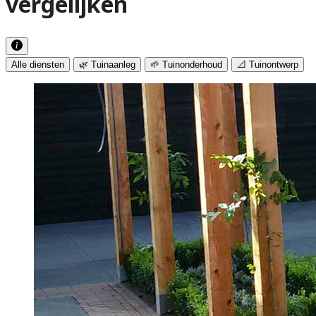
vergelijken
Alle diensten
🌿 Tuinaanleg
🌱 Tuinonderhoud
📐 Tuinontwerp