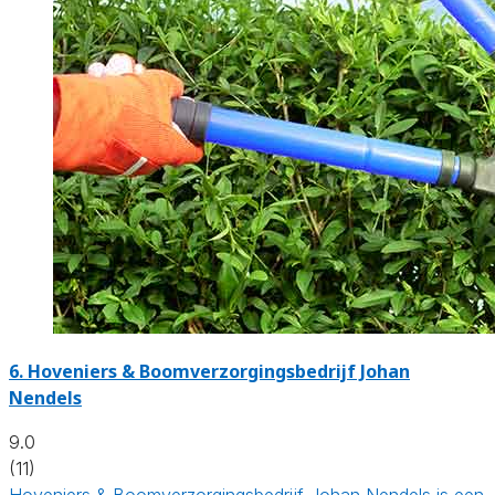
6.
Hoveniers & Boomverzorgingsbedrijf Johan
Nendels
9.0
(11)
Hoveniers & Boomverzorgingsbedrijf Johan Nendels is een