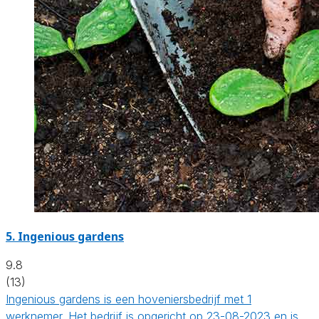
5.
Ingenious gardens
9.8
(13)
Ingenious gardens is een hoveniersbedrijf met 1
werknemer. Het bedrijf is opgericht op 23-08-2023 en is