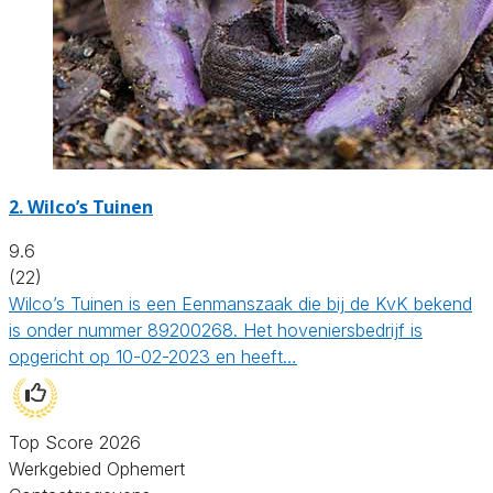
2.
Wilco’s Tuinen
9.6
(22)
Wilco’s Tuinen is een Eenmanszaak die bij de KvK bekend
is onder nummer 89200268. Het hoveniersbedrijf is
opgericht op 10-02-2023 en heeft…
Top Score 2026
Werkgebied Ophemert