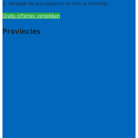
3. Vergelijk de prijsopgaven en kies je hovenier
Gratis offertes vergelijken
Provincies
Drenthe
Flevoland
Friesland
Gelderland
Groningen
Overijssel
Limburg
Noord-Brabant
Noord-Holland
Utrecht
Zuid-Holland
Zeeland
Alle steden