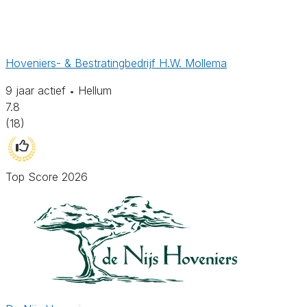
Hoveniers- & Bestratingbedrijf H.W. Mollema
9 jaar actief
Hellum
•
7.8
(18)
Top Score 2026