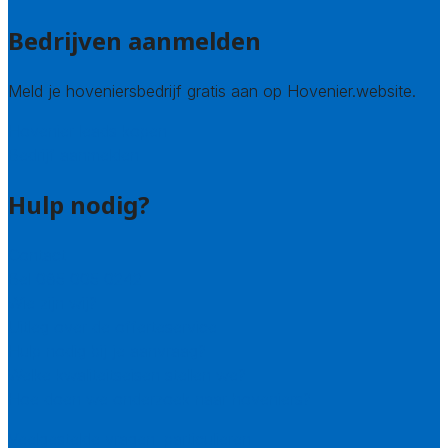
Bedrijven aanmelden
Meld je hoveniersbedrijf gratis aan op Hovenier.website.
Hovenier leads kopen
Bedrijf aanmelden
Hulp nodig?
Contact
Bel 085 005 0242
Wie zijn wij?
Uitleg over de offerteservice
Hulp nodig bij je aanvraag?
Welke kwaliteitseisen stellen we?
Hoe doen we onderzoek naar hoveniers?
Veelgestelde vragen: particulieren