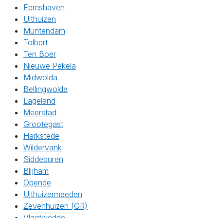
Eemshaven
Uithuizen
Muntendam
Tolbert
Ten Boer
Nieuwe Pekela
Midwolda
Bellingwolde
Lageland
Meerstad
Grootegast
Harkstede
Wildervank
Siddeburen
Blijham
Opende
Uithuizermeeden
Zevenhuizen (GR)
Vlagtwedde