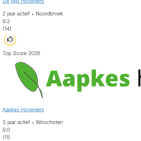
De Nijs Hoveniers
2 jaar actief
Noordbroek
•
9.2
(14)
Top Score 2026
Aapkes Hoveniers
3 jaar actief
Winschoten
•
9.0
(11)