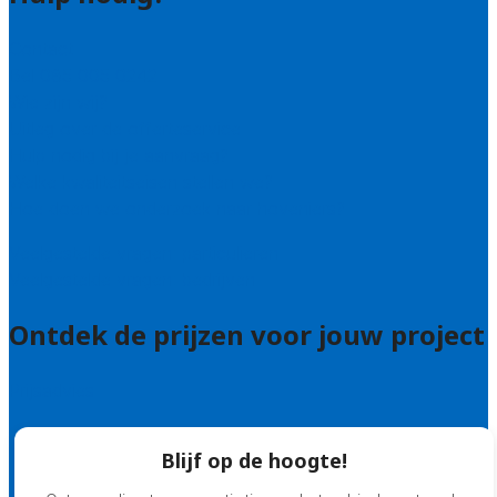
Contact
Bel 085 005 0242
Wie zijn wij?
Uitleg over de offerteservice
Hulp nodig bij je aanvraag?
Welke kwaliteitseisen stellen we?
Hoe doen we onderzoek naar hoveniers?
Veelgestelde vragen: particulieren
Veelgestelde vragen: bedrijven
Ontdek de prijzen voor jouw project
Prijsadvies
Blijf op de hoogte!