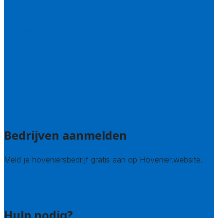
Gelderland
Groningen
Overijssel
Limburg
Noord-Brabant
Noord-Holland
Utrecht
Zuid-Holland
Zeeland
Alle steden
Bedrijven aanmelden
Meld je hoveniersbedrijf gratis aan op Hovenier.website.
Hovenier leads kopen
Bedrijf aanmelden
Hulp nodig?