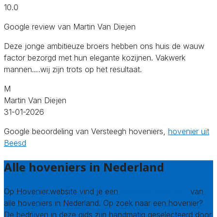
10.0
Google review van Martin Van Diejen
Deze jonge ambitieuze broers hebben ons huis de wauw
factor bezorgd met hun elegante kozijnen. Vakwerk
mannen….wij zijn trots op het resultaat.
M
Martin Van Diejen
31-01-2026
Google beoordeling van Versteegh hoveniers,
hovenier uit
Beesd
Alle hoveniers in Nederland
Op Hovenier.website vind je een
compleet overzicht
van
alle hoveniers in Nederland. Op zoek naar een hovenier?
De bedrijven in deze gids zijn handmatig geselecteerd door