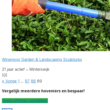
Winemoor Garden & Landscaping Sculptures
21 jaar actief
Winterswijk
•
(0)
« Vorige
1
…
87
88
89
Vergelijk meerdere hoveniers en bespaar!
Gratis offertes vergelijken