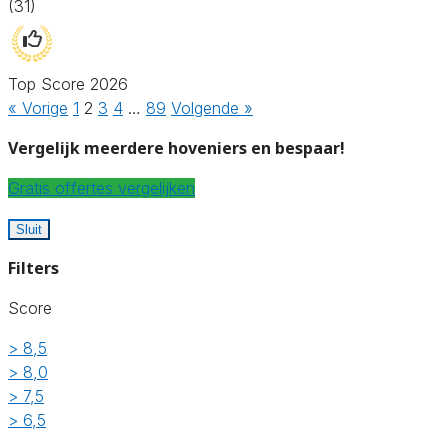
(31)
Top Score 2026
« Vorige
1
2
3
4
…
89
Volgende »
Vergelijk meerdere hoveniers en bespaar!
Gratis offertes vergelijken
Sluit
Filters
Score
> 8,5
> 8,0
> 7,5
> 6,5