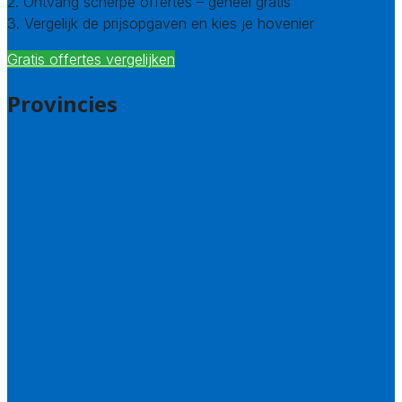
2. Ontvang scherpe offertes – geheel gratis
3. Vergelijk de prijsopgaven en kies je hovenier
Gratis offertes vergelijken
Provincies
Drenthe
Flevoland
Friesland
Gelderland
Groningen
Overijssel
Limburg
Noord-Brabant
Noord-Holland
Utrecht
Zuid-Holland
Zeeland