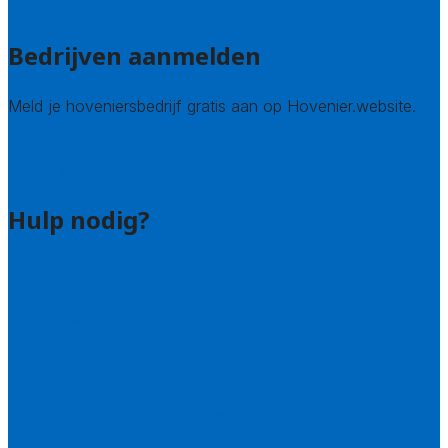
Alle steden
Bedrijven aanmelden
Meld je hoveniersbedrijf gratis aan op Hovenier.website.
Hovenier leads kopen
Bedrijf aanmelden
Hulp nodig?
Contact
Bel 085 005 0242
Wie zijn wij?
Uitleg over de offerteservice
Hulp nodig bij je aanvraag?
Welke kwaliteitseisen stellen we?
Hoe doen we onderzoek naar hoveniers?