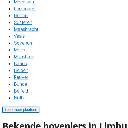
Meerssen
Panningen
Herten
Susteren
Maasbracht
Vaals
Sevenum
Mook
Maasbree
Baarlo
Helden
Reuver
Bunde
Belfeld
Nuth
Toon meer plaatsen
Bekende hoveniers in Limbu