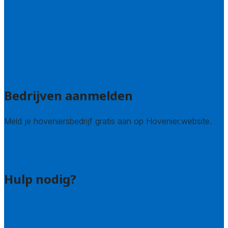
Noord-Brabant
Noord-Holland
Utrecht
Zuid-Holland
Zeeland
Alle steden
Bedrijven aanmelden
Meld je hoveniersbedrijf gratis aan op Hovenier.website.
Hovenier leads kopen
Bedrijf aanmelden
Hulp nodig?
Contact
Bel 085 005 0242