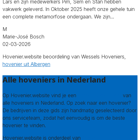
Lars en zijn medewerkers Pim, Sem en Stan hebben
vakwerk geleverd. In Oktober 2025 heeft onze gehele tuin
een complete metamorfose ondergaan. We zijn…
M
Marie-José Bosch
02-03-2026
Hovenier.website beoordeling van Wessels Hoveniers,
hovenier uit Albergen
Alle hoveniers in Nederland
Op Hovenier.website vind je een
compleet overzicht
van
alle hoveniers in Nederland. Op zoek naar een hovenier?
De bedrijven in deze gids zijn handmatig geselecteerd door
ons serviceteam, zodat het eenvoudig is om de beste
hovenier te vinden.
Hovenier.website is onderdeel van
Avato