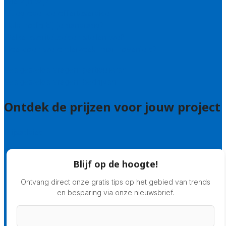
Wie zijn wij?
Uitleg over de offerteservice
Hulp nodig bij je aanvraag?
Welke kwaliteitseisen stellen we?
Hoe doen we onderzoek naar hoveniers?
Veelgestelde vragen: particulieren
Veelgestelde vragen: bedrijven
Ontdek de prijzen voor jouw project
Prijsadvies
Blijf op de hoogte!
Ontvang direct onze gratis tips op het gebied van trends
en besparing via onze nieuwsbrief.