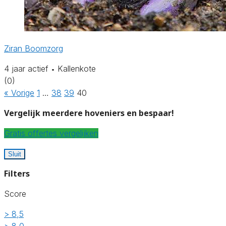
Ziran Boomzorg
4 jaar actief
Kallenkote
•
(0)
« Vorige
1
…
38
39
40
Vergelijk meerdere hoveniers en bespaar!
Gratis offertes vergelijken
Sluit
Filters
Score
> 8,5