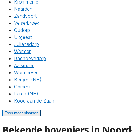
Krommenie
Naarden
Zandvoort
Velserbroek
Oudorp
Uitgeest
Julianadorp
Wormer
Badhoevedorp
Aalsmeer
Wormerveer
Bergen (NH)
Opmeer
Laren (NH)
Koog aan de Zaan
Toon meer plaatsen
Bekende hoveniers in Noord