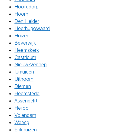
Hoofddorp
Hoorn
Den Helder
Heerhugowaard
Huizen
Beverwijk
Heemskerk
Castricum
Nieuw-Vennep
IJmuiden
Uithoorn
Diemen
Heemstede
Assendelft
Heiloo
Volendam
Weesp
Enkhuizen